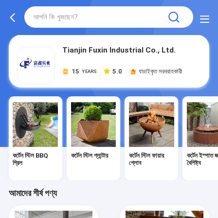
Tianjin Fuxin Industrial Co., Ltd.
15
5.0
যাচাইকৃত সরবরাহকারী
YEARS
কর্টেন স্টিল BBQ
কর্টেন স্টিল প্লান্টার
কর্টেন স্টিল ফায়ার
কর্টেন ইস্পাত 
গ্রিল
গ্লোব
বৈশিষ্ট্য
আমাদের শীর্ষ পণ্য