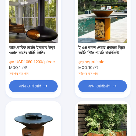
আলংকারিক মর্ডেন ইনডোর উষ্ণ
ই এম ডাবল লেয়ার প্ল্যানচা গ্রিল
ওভাল কাঠের বার্নিং সিলিং
কর্টেন স্টিল গার্ডেন বারবিকিউ
সাসপেন্ডেড ফায়ারপ্লেস
ফায়ার পিট
মূল্য:
USD1080-1200/ piece
মূল্য:
negotiable
MOQ:
1 সেট
MOQ:
10 সেট
সর্বশেষ দাম পান
সর্বশেষ দাম পান
এখন যোগাযোগ
এখন যোগাযোগ