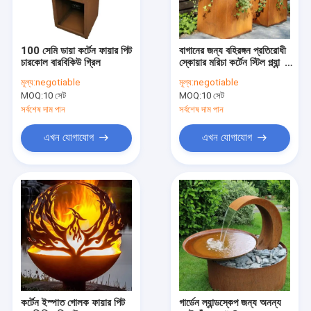
100 সেমি ডায়া কর্টেন ফায়ার পিট
বাগানের জন্য বহিরঙ্গন প্রতিরোধী
চারকোল বারবিকিউ গ্রিল
স্কোয়ার মরিচা কর্টেন স্টিল প্ল্যান্টার
বক্স
মূল্য:
negotiable
মূল্য:
negotiable
MOQ:
10 সেট
MOQ:
10 সেট
সর্বশেষ দাম পান
সর্বশেষ দাম পান
এখন যোগাযোগ
এখন যোগাযোগ
বাড়ি
পণ্য
আমাদের সম্পর্কে
কর্টেন ইস্পাত গোলক ফায়ার পিট
গার্ডেন ল্যান্ডস্কেপ জন্য অনন্য