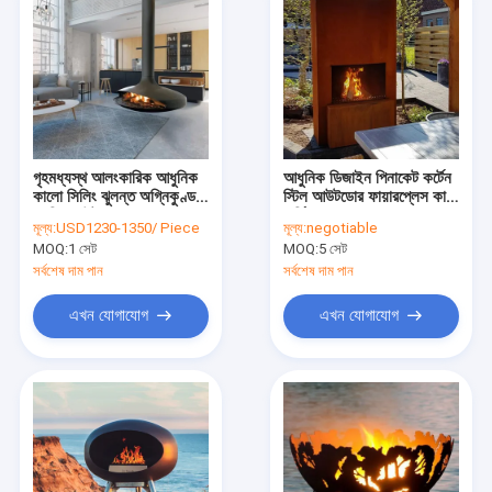
গৃহমধ্যস্থ আলংকারিক আধুনিক
আধুনিক ডিজাইন পিনাকেট কর্টেন
কালো সিলিং ঝুলন্ত অগ্নিকুণ্ড
স্টিল আউটডোর ফায়ারপ্লেস কাঠ
স্থগিত মাউন্ট
বার্নিং
মূল্য:
USD1230-1350/ Piece
মূল্য:
negotiable
MOQ:
1 সেট
MOQ:
5 সেট
সর্বশেষ দাম পান
সর্বশেষ দাম পান
এখন যোগাযোগ
এখন যোগাযোগ