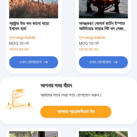
গ্রাউন্ড উড কম কালো বায়ো
অলঙ্করণ গোলার্ধ কর্টেন ইস্পাত
ইথানল হার্ড
আউটডোর ফায়ার পিট বল লেজার
কাটিং
মূল্য:
negotiable
মূল্য:
negotiable
MOQ:
10 সেট
MOQ:
10 সেট
সর্বশেষ দাম পান
সর্বশেষ দাম পান
এখন যোগাযোগ
এখন যোগাযোগ
আপনার সময় বাঁচান
আমাদের সাথে সেরা পণ্য যোগাযোগ করুন।
আপনার প্রয়োজনীয়তা দিন