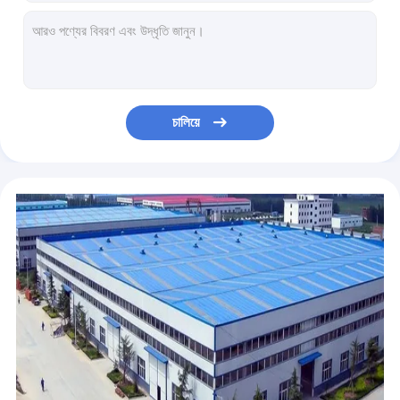
লম্বা ট্রফ মরিচা আয়তক্ষেত্রাকার কর্টেন স্টিল প্লান্টার আধুনিক ডিজাইন
স্ট্রিটস্কেপের জন্য জ্যামিতিক গোলক আবহাওয়াযুক্ত কর্টেন স্টিল ট্রি প্লান্টার গ্লোব
উচ্চ বৃত্তাকার বড় মেটাল প্ল্যান্টার কর্টেন স্টিল আউটডোর প্লান্টার ফুলের পাত্র
ই এম শপিং সেন্টার কর্টেন ইস্পাত আয়তক্ষেত্রাকার প্লান্টার LED আলো সহ
ট্রেলিস সহ আধুনিক ডিজাইনের ফ্লাওয়ারপট কর্টেন স্টিল ট্রফ প্লান্টার
চালিয়ে
বাগানের ল্যান্ডস্কেপের জন্য আলংকারিক আউটডোর বড় কর্টেন মেটাল ফ্লাওয়ার প্লান্টার
মেটাল সেলসো সিলিন্ডার কর্টেন স্টিল প্লান্টার 100 সেমি উচ্চতা প্রাক আবহাওয়াযুক্ত
বাড়ির কর্টেন স্টিল প্লান্টার অর্ধ গোলাকার দেয়ালে ঝুলন্ত ফুলের পাত্র
আধুনিক কিউব আকৃতির কর্টেন ইস্পাত ভাস্কর্য মরিচা গার্ডেন মূর্তি
অ্যান্টিক কর্টেন ইস্পাত আরবান ট্র্যাশ ক্যান ডায়া 390 মিমি গোলাকার মেটাল লিটার বিন