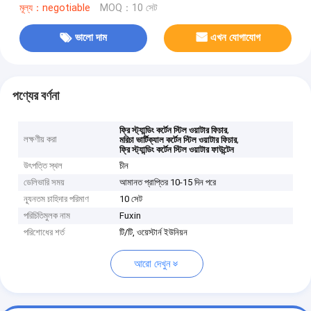
মূল্য：negotiable
MOQ：10 সেট
ভালো দাম
এখন যোগাযোগ
পণ্যের বর্ণনা
,
ফ্রি স্ট্যান্ডিং কর্টেন স্টিল ওয়াটার ফিচার
লক্ষণীয় করা
,
মরিচা ভার্টিক্যাল কর্টেন স্টিল ওয়াটার ফিচার
ফ্রি স্ট্যান্ডিং কর্টেন স্টিল ওয়াটার ফাউন্টেন
উৎপত্তি স্থল
চীন
ডেলিভারি সময়
আমানত প্রাপ্তির 10-15 দিন পরে
ন্যূনতম চাহিদার পরিমাণ
10 সেট
পরিচিতিমুলক নাম
Fuxin
পরিশোধের শর্ত
টি/টি, ওয়েস্টার্ন ইউনিয়ন
আরো দেখুন