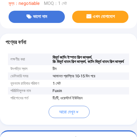
মূল্য：negotiable
MOQ：1 সেট
ভালো দাম
এখন যোগাযোগ
পণ্যের বর্ণনা
,
বিমূর্ত কর্টেন ইস্পাত শিল্প ভাস্কর্য
লক্ষণীয় করা
,
রিং বিমূর্ত ধাতব শিল্প ভাস্কর্য
কর্টেন বিমূর্ত ধাতব শিল্প ভাস্কর্য
উৎপত্তি স্থল
চীন
ডেলিভারি সময়
আমানত প্রাপ্তির 10-15 দিন পরে
ন্যূনতম চাহিদার পরিমাণ
1 সেট
পরিচিতিমুলক নাম
Fuxin
পরিশোধের শর্ত
টি/টি, ওয়েস্টার্ন ইউনিয়ন
আরো দেখুন