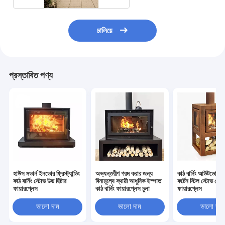
চালিয়ে
প্রস্তাবিত পণ্য
হাউস মডার্ন ইনডোর ফ্রিস্ট্যান্ডিং
অভ্যন্তরীণ গরম করার জন্য
কাঠ বার্নিং আউটডোর ফ্রিস
কাঠ বার্নিং স্টোভ উড হিটার
বিনামূল্যে স্থায়ী আধুনিক ইস্পাত
কর্টেন স্টিল স্টোভ মেট
ফায়ারপ্লেস
কাঠ বার্নিং ফায়ারপ্লেস চুলা
ফায়ারপ্লেস
ভালো দাম
ভালো দাম
ভালো দাম