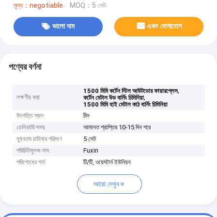
মূল্য：negotiable
MOQ：5 সেট
ভালো দাম
এখন যোগাযোগ
পণ্যের বর্ণনা
,
1500 মিমি কর্টেন স্টিল আউটডোর ফায়ারপ্লেস
লক্ষণীয় করা
,
কর্টেন মেটাল উড বার্নিং চিমিনিয়া
1500 মিমি হাই মেটাল কাঠ বার্নিং চিমিনিয়া
উৎপত্তি স্থল
চীন
ডেলিভারি সময়
আমানত প্রাপ্তির 10-15 দিন পরে
ন্যূনতম চাহিদার পরিমাণ
5 সেট
পরিচিতিমুলক নাম
Fuxin
পরিশোধের শর্ত
টি/টি, ওয়েস্টার্ন ইউনিয়ন
আরো দেখুন