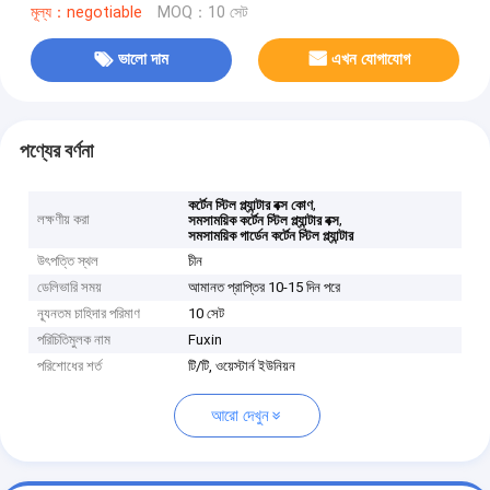
মূল্য：negotiable
MOQ：10 সেট
ভালো দাম
এখন যোগাযোগ
পণ্যের বর্ণনা
,
কর্টেন স্টিল প্ল্যান্টার বক্স কোণ
লক্ষণীয় করা
,
সমসাময়িক কর্টেন স্টিল প্ল্যান্টার বক্স
সমসাময়িক গার্ডেন কর্টেন স্টিল প্ল্যান্টার
উৎপত্তি স্থল
চীন
ডেলিভারি সময়
আমানত প্রাপ্তির 10-15 দিন পরে
ন্যূনতম চাহিদার পরিমাণ
10 সেট
পরিচিতিমুলক নাম
Fuxin
পরিশোধের শর্ত
টি/টি, ওয়েস্টার্ন ইউনিয়ন
আরো দেখুন