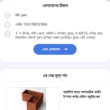
যোগাযোগের ঠিকানা
Mr. jiao
+86 13619832966
1-1-916, দক্ষিণ জেলা, আর্থিক ও বাণিজ্য কেন্দ্র, নং 6975 এশিয়া রোড,
তিয়ানজিন পাইলট মুক্ত বাণিজ্য অঞ্চল (ডংজিয়াং বন্ডেড পোর্ট এলাকা)
এখন যোগাযোগ
এর সেরা মূল্য পান
আবাসিক জন্য সমসাময়িক কর্টেন
ইস্পাত কর্নার মেটাল প্লান্টার বক্স